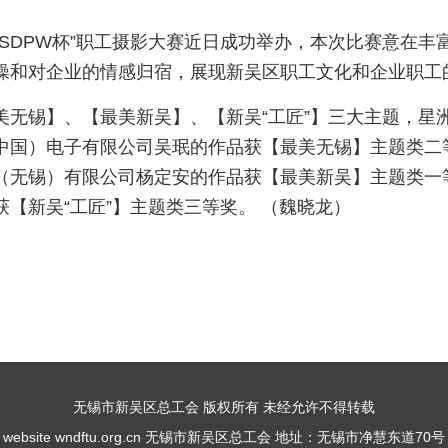
“SDPW杯”职工摄影大赛近日成功举办，本次比赛意在丰
操和对企业的情感归宿，展现新吴区职工文化和企业职工
美无锡】、【最美新吴】、【新吴“工匠”】三大主题，星
中国）电子有限公司吴珉的作品获【最美无锡】主题类二
（无锡）有限公司杨定安的作品获【最美新吴】主题类一
【新吴“工匠”】主题类三等奖。 （魏晓龙）
无锡市新吴区总工会 版权所有 未经允许不得转载
website wndftu.org.cn 无锡市新吴区总工会 地址：无锡市净慧东道70号