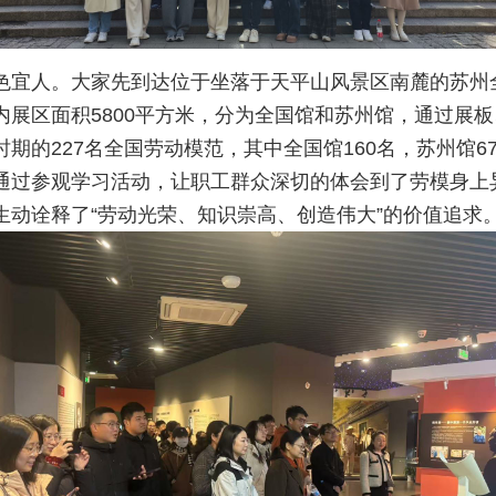
色宜人。大家先到达位于坐落于天平山风景区南麓的苏州
内展区面积5800平方米，分为全国馆和苏州馆，通过展
期的227名全国劳动模范，其中全国馆160名，苏州馆6
通过参观学习活动，让职工群众深切的体会到了劳模身上
生动诠释了“劳动光荣、知识崇高、创造伟大”的价值追求